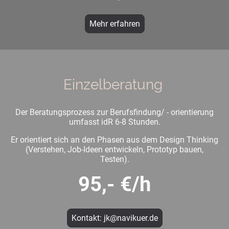
Mehr erfahren
Einzelberatung
Der Beratungsprozess zur Berufsfindung/ - orientierung
umfasst idR 6-8 Stunden.
Er orientiert sich an den Phasen aus dem Design Thinking
(Verstehen, Job-Ideen entwickeln, Prototyp bauen,
Testen).
95,- €/h
Kontakt: jk@navikuer.de